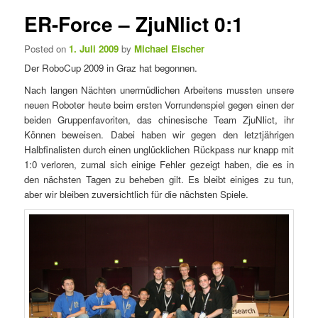
e
t
ER-Force – ZjuNlict 0:1
n
i
ü
k
Posted on
1. Juli 2009
by
Michael Eischer
e
Der RoboCup 2009 in Graz hat begonnen.
l
n
Nach langen Nächten unermüdlichen Arbeitens mussten unsere
a
neuen Roboter heute beim ersten Vorrundenspiel gegen einen der
v
beiden Gruppenfavoriten, das chinesische Team ZjuNlict, ihr
i
Können beweisen. Dabei haben wir gegen den letztjährigen
g
Halbfinalisten durch einen unglücklichen Rückpass nur knapp mit
a
1:0 verloren, zumal sich einige Fehler gezeigt haben, die es in
t
den nächsten Tagen zu beheben gilt. Es bleibt einiges zu tun,
i
aber wir bleiben zuversichtlich für die nächsten Spiele.
o
n