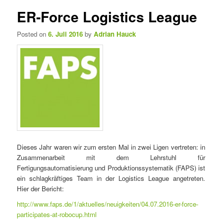
e
t
ER-Force Logistics League
n
i
ü
k
Posted on
6. Juli 2016
by
Adrian Hauck
e
l
n
a
v
i
g
a
t
i
o
Dieses Jahr waren wir zum ersten Mal in zwei Ligen vertreten: in
n
Zusammenarbeit mit dem Lehrstuhl für
Fertigungsautomatisierung und Produktionssystematik (FAPS) ist
ein schlagkräftiges Team in der Logistics League angetreten.
Hier der Bericht:
http://www.faps.de/1/aktuelles/neuigkeiten/04.07.2016-er-force-
participates-at-robocup.html