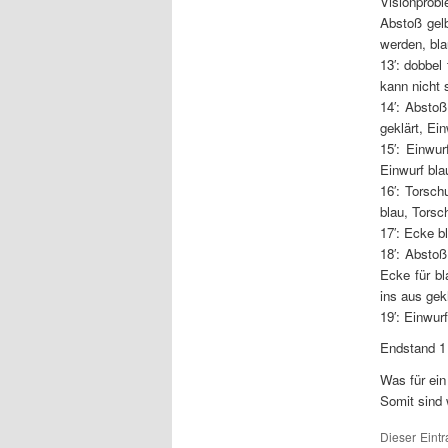
Visionprobl
Abstoß gel
werden, bla
13′: dobbel
kann nicht 
14′: Abstoß
geklärt, Ein
15′: Einwur
Einwurf bla
16′: Torsc
blau, Torsc
17′: Ecke b
18′: Abstoß
Ecke für bl
ins aus gek
19′: Einwur
Endstand 1
Was für ei
Somit sind 
Dieser Eintr