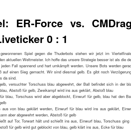
el: ER-Force vs. CMDra
iveticker 0 : 1
ewonnenen Spiel gegen die Thuderbots stehen wir jetzt im Viertelfinal
en aktuellen Weltmeister. Ich hoffe das unsere Strategie besser ist als die d
f jeden Fall spannend und hart umkämpft werden. Unsere Bots werden gera
ß auf einen Sieg gemacht. Wir sind diesmal gelb. Es gibt noch Verzögerun
is da sind.
 gelb, versuchter Torschuss blau abgewehrt, der Ball befindet sich in der bl
 blau, Abstoß für gelb, Zweikampf wird ins aus geklärt, Abstoß blau
 für blau, Torschuss wird aber abgeblockt, Einwurf für gelb, blau hat den Bal
gelb
s aus von blau geklärt werden, Einwurf für blau wird ins aus geklärt, Einwu
ann aber abgewehrt werden, Abstoß für gelb
hießt auf Tor, Torwart hält und schießt ins aus, Einwurf blau, Torschuss ging
stoß für gelb wird gut geblockt von blau, gelb klärt ins aus, Ecke für blau