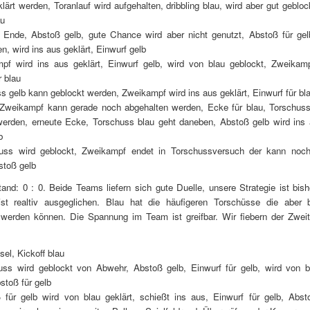
klärt werden, Toranlauf wird aufgehalten, dribbling blau, wird aber gut gebloc
au
t Ende, Abstoß gelb, gute Chance wird aber nicht genutzt, Abstoß für gelb
 wird ins aus geklärt, Einwurf gelb
mpf wird ins aus geklärt, Einwurf gelb, wird von blau geblockt, Zweikam
r blau
ss gelb kann geblockt werden, Zweikampf wird ins aus geklärt, Einwurf für bl
r Zweikampf kann gerade noch abgehalten werden, Ecke für blau, Torschus
werden, erneute Ecke, Torschuss blau geht daneben, Abstoß gelb wird ins 
b
huss wird geblockt, Zweikampf endet in Torschussversuch der kann noc
stoß gelb
tand: 0 : 0. Beide Teams liefern sich gute Duelle, unsere Strategie ist bish
 ist realtiv ausgeglichen. Blau hat die häufigeren Torschüsse die aber b
 werden können. Die Spannung im Team ist greifbar. Wir fiebern der Zweit
el, Kickoff blau
huss wird geblockt von Abwehr, Abstoß gelb, Einwurf für gelb, wird von b
bstoß für gelb
 für gelb wird von blau geklärt, schießt ins aus, Einwurf für gelb, Abst