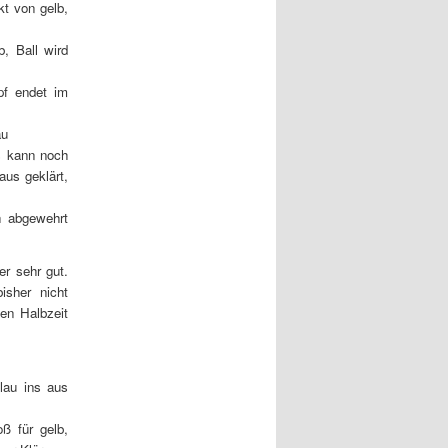
kt von gelb,
, Ball wird
pf endet im
au
s kann noch
aus geklärt,
h abgewehrt
er sehr gut.
isher nicht
en Halbzeit
lau ins aus
oß für gelb,