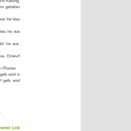
zur Klärung,
nn gehalten
ar frei blau
blau ins aus
ärt ins aus,
au, Einwurf
n Pfosten
gelb wird in
f gelb, wird
.
enter Link