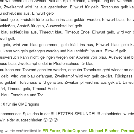
em wir sehen einen zweiten Ball am Spielfeldrand, Überprüfung der Kameras 
b, Zweikampf wird ins aus geschoben, Einwurf für gelb, Torschuss gelb ka
u schießt ins aus, Einwurf gelb
 touch gelb, Freistoß für blau kann ins aus geklärt werden, Einwurf blau, Tor w
schießen, Abstoß für gelb, Auswechsel bei gelb
 blau schießt ins aus, Timeout blau, Timeout Ende, Einwurf gelb, wird von 
wurf gelb
f gelb, wird von blau genommen, gelb klärt ins aus, Einwurf blau, gelb kl
u, kann von gelb gefangen werden und blau schießt ins aus, Einwurf gelb,
hussversuch kann nicht gelingen wegen der Abwehr von blau, Auswechsel bl
huss blau, Zweikampf endet in Pfostenschuss für blau,
lau kann von Torward gehalten werden, erneuter Torschuss geht wieder an de
 gelb, wird von blau gefangen, Zweikampf wird von gelb geklärt, Rückpass 
au geklärt, Torschuss wird gehalten, Zweikampf wird ins aus geklärt, Einwur
lärt, Timeout gelb, Timeout Ende
f blau, Torschuss und Tor
 : 0 für die CMDragons
n spannendes Spiel das in der !!!!LETZTEN SEKUNDE!!!!! entschieden wurde
wir leider ausgeschieden 🙁 🙁 🙁
ER-Force
RoboCup
Michael Eischer
Perman
ag wurde veröffentlicht in
,
von
.