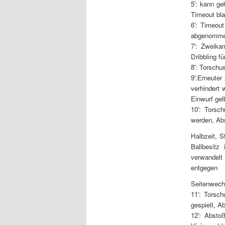
5′: kann ge
Timeout bl
6′: Timeou
abgenommen,
7′: Zweika
Dribbling fü
8′: Torschu
9′:Erneute
verhindert 
Einwurf gel
10′: Torsc
werden, Ab
Halbzeit, S
Ballbesitz
verwandelt
entgegen
Seitenwechs
11′: Torsc
gespielt, A
12′: Abstoß