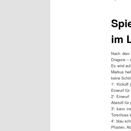
t
m
e
Spi
n
ü
im L
Nach dem g
Dragons – d
Es wird au
Markus hei
keine Schir
1′: Kickoff
Einwurf für
2′: Einwurf
Abstoß für 
3′: kann in
Torschuss k
4′: blau sc
Pfosten, Ab