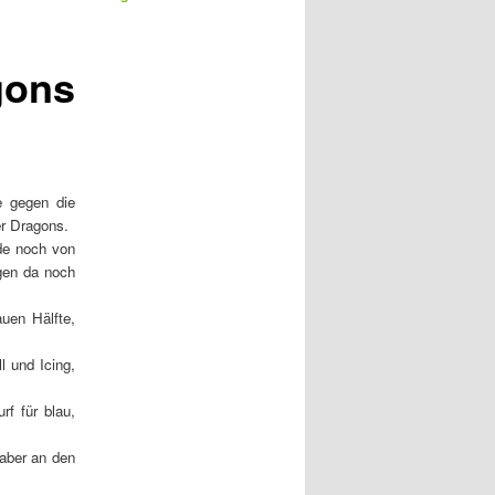
r
t
i
gons
k
e
l
n
a
v
e gegen die
i
er Dragons.
g
de noch von
a
gen da noch
t
i
auen Hälfte,
o
n
l und Icing,
rf für blau,
 aber an den