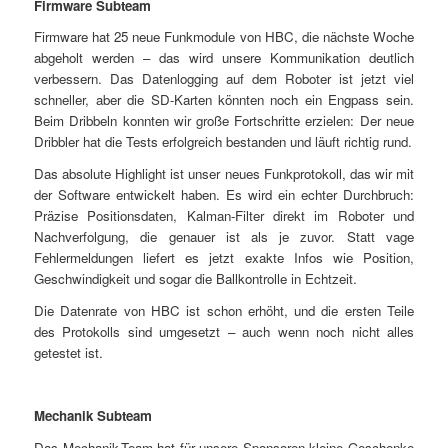
Firmware Subteam
Firmware hat 25 neue Funkmodule von HBC, die nächste Woche
abgeholt werden – das wird unsere Kommunikation deutlich
verbessern. Das Datenlogging auf dem Roboter ist jetzt viel
schneller, aber die SD-Karten könnten noch ein Engpass sein.
Beim Dribbeln konnten wir große Fortschritte erzielen: Der neue
Dribbler hat die Tests erfolgreich bestanden und läuft richtig rund.
Das absolute Highlight ist unser neues Funkprotokoll, das wir mit
der Software entwickelt haben. Es wird ein echter Durchbruch:
Präzise Positionsdaten, Kalman-Filter direkt im Roboter und
Nachverfolgung, die genauer ist als je zuvor. Statt vage
Fehlermeldungen liefert es jetzt exakte Infos wie Position,
Geschwindigkeit und sogar die Ballkontrolle in Echtzeit.
Die Datenrate von HBC ist schon erhöht, und die ersten Teile
des Protokolls sind umgesetzt – auch wenn noch nicht alles
getestet ist.
Mechanik Subteam
Das Mechanik-Team hat für unsere Sponsoren kleine Geschenke