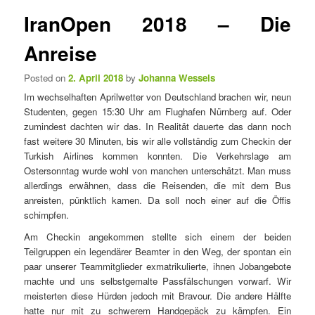
e
t
IranOpen 2018 – Die
n
i
ü
k
Anreise
e
l
Posted on
2. April 2018
by
Johanna Wessels
n
Im wechselhaften Aprilwetter von Deutschland brachen wir, neun
a
Studenten, gegen 15:30 Uhr am Flughafen Nürnberg auf. Oder
v
zumindest dachten wir das. In Realität dauerte das dann noch
i
fast weitere 30 Minuten, bis wir alle vollständig zum Checkin der
g
Turkish Airlines kommen konnten. Die Verkehrslage am
a
Ostersonntag wurde wohl von manchen unterschätzt. Man muss
t
allerdings erwähnen, dass die Reisenden, die mit dem Bus
i
anreisten, pünktlich kamen. Da soll noch einer auf die Öffis
o
schimpfen.
n
Am Checkin angekommen stellte sich einem der beiden
Teilgruppen ein legendärer Beamter in den Weg, der spontan ein
paar unserer Teammitglieder exmatrikulierte, ihnen Jobangebote
machte und uns selbstgemalte Passfälschungen vorwarf. Wir
meisterten diese Hürden jedoch mit Bravour. Die andere Hälfte
hatte nur mit zu schwerem Handgepäck zu kämpfen. Ein