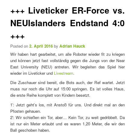
e
t
+++ Liveticker ER-Force vs.
n
i
ü
k
NEUIslanders Endstand 4:0
e
l
+++
n
a
Posted on
2. April 2016
by
Adrian Hauck
v
Wir haben hart gearbeitet, um alle Roboter wieder fit zu kriegen
i
und können jetzt fast vollständig gegen die Jungs von der Near
g
East University (NEU) antreten. Wir begleiten das Spiel hier
a
wieder im Liveticker und
Livestream
.
t
i
Die Zuschauer sind bereit, die Bots auch, der Ref wartet. Jetzt
o
muss nur noch die Uhr auf 15:00 springen. Es ist volles Haus,
n
die erste Reihe komplett von Kindern besetzt.
1′: Jetzt geht’s los, mit Anstoß für uns. Und direkt mal an den
Pfosten gehauen.
2′: Wir schießen ein Tor, aber… Kein Tor, zu weit gedribbelt. Da
ist nur ein Meter erlaubt und es waren 1,20 Meter, die wir den
Ball geschoben haben.