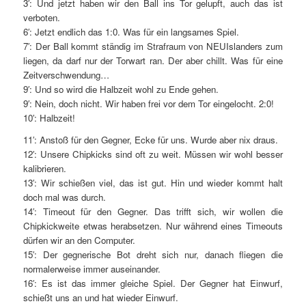
3′: Und jetzt haben wir den Ball ins Tor gelupft, auch das ist
verboten.
6′: Jetzt endlich das 1:0. Was für ein langsames Spiel.
7′: Der Ball kommt ständig im Strafraum von NEUIslanders zum
liegen, da darf nur der Torwart ran. Der aber chillt. Was für eine
Zeitverschwendung…
9′: Und so wird die Halbzeit wohl zu Ende gehen.
9′: Nein, doch nicht. Wir haben frei vor dem Tor eingelocht. 2:0!
10′: Halbzeit!
11′: Anstoß für den Gegner, Ecke für uns. Wurde aber nix draus.
12′: Unsere Chipkicks sind oft zu weit. Müssen wir wohl besser
kalibrieren.
13′: Wir schießen viel, das ist gut. Hin und wieder kommt halt
doch mal was durch.
14′: Timeout für den Gegner. Das trifft sich, wir wollen die
Chipkickweite etwas herabsetzen. Nur während eines Timeouts
dürfen wir an den Computer.
15′: Der gegnerische Bot dreht sich nur, danach fliegen die
normalerweise immer auseinander.
16′: Es ist das immer gleiche Spiel. Der Gegner hat Einwurf,
schießt uns an und hat wieder Einwurf.