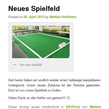
e
t
Neues Spielfeld
n
i
ü
k
Posted on
30. April 2013
by
Markus Hoffmann
e
l
n
a
v
i
g
a
t
Das neue Spielfeld
i
o
n
Seit heute haben wir endlich wieder einen halbwegs bespielbaren
Untergrund. Unser neues Zuhause ist die Tentoria geworden.
Dort ist nun unser Spielfeld zu finden.
Vielen Dank an alle Helfer von gestern!!! 🙂
ER-Force
Markus
Dieser Eintrag wurde veröffentlicht in
von