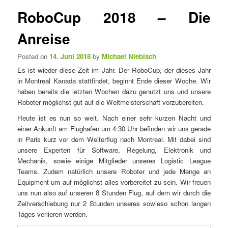
e
t
RoboCup 2018 – Die
n
i
ü
k
Anreise
e
l
Posted on
14. Juni 2018
by
Michael Niebisch
n
Es ist wieder diese Zeit im Jahr. Der RoboCup, der dieses Jahr
a
in Montreal Kanada stattfindet, beginnt Ende dieser Woche. Wir
v
haben bereits die letzten Wochen dazu genutzt uns und unsere
i
Roboter möglichst gut auf die Weltmeisterschaft vorzubereiten.
g
a
Heute ist es nun so weit. Nach einer sehr kurzen Nacht und
t
einer Ankunft am Flughafen um 4:30 Uhr befinden wir uns gerade
i
in Paris kurz vor dem Weiterflug nach Montreal. Mit dabei sind
o
unsere Experten für Software, Regelung, Elektronik und
n
Mechanik, sowie einige Mitglieder unseres Logistic League
Teams. Zudem natürlich unsere Roboter und jede Menge an
Equipment um auf möglichst alles vorbereitet zu sein. Wir freuen
uns nun also auf unseren 8 Stunden Flug, auf dem wir durch die
Zeitverschiebung nur 2 Stunden unseres sowieso schon langen
Tages verlieren werden.