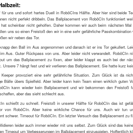
Halbzeit:
f für uns und sofort hartes Duell in RobôCIns Hälfte. Aber hier sind beide T
nen nicht perfekt dribbeln. Das Ballplacement von RobôCIn funktioniert weit
t hat scheinbar nicht geholfen. Daher kommen wir auch beim nächsten Mal
llen uns so einen Freistoß den wir in eine sehr gefährliche Passkombination
eßen wir neben das Tor.
napp den Ball im Aus angenommen und danach ist er ins Tor gekullert. Lei
r im Aus. Guter Rückpass von uns. Aber leider nicht verwandelt. RobôCIn n
out um das Ballplacement zu fixen, aber leider klappt es auch bei der nä
t. Unsere 7 hängt fest und wir verlieren das Ballplacement. Sie hatte kurz ke
Keeper provoziert eine sehr gefährliche Situation. Zum Glück ist da nich
e Bälle übers Spielfeld. Aber leider kann kein Team einen wirklich guten Vo
bôCIn kann wieder kein Ballplacement und wir bekommen den Freistoß fa
chaffen, aber das sieht schlecht aus.
n schießt zu schnell. Freistoß in unserer Hälfte für RobôCIn das ist gefäh
r von RobôCIn. Aber keine wirkliche Chance für uns. Auch wir tun 
nt schwer. Timeout für RobôCIn. Ein letzter Versuch das Ballplacement zu fi
llidieren leider auch immer wieder mit uns selbst. Zum Glück sind das kein
n Timeout um Verbesserungen im Ballplacement einzuspielen. Hoffentlich kl