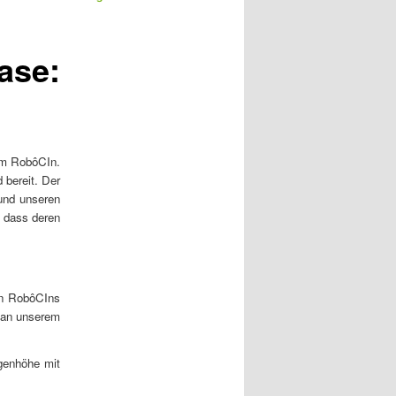
r
t
i
ase:
k
e
l
n
a
v
am RobôCIn.
i
 bereit. Der
g
 und unseren
a
, dass deren
t
i
o
n
in RobôCIns
e an unserem
ugenhöhe mit