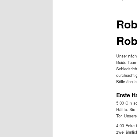
t
m
e
Rob
n
ü
Rob
Unser näch
Beide Teams
Schiedsrich
durchsichti
Bälle ähnli
Erste Ha
5:00 CIn s
Hälfte. Sie
Tor. Unsere
4:00 Ecke f
zwei ähnlic