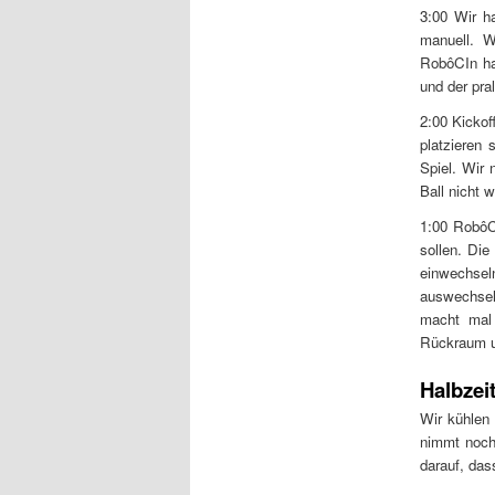
3:00 Wir ha
manuell. W
RobôCIn hat
und der pral
2:00 Kickof
platzieren 
Spiel. Wir
Ball nicht 
1:00 RobôC
sollen. Di
einwechse
auswechseln
macht mal 
Rückraum un
Halbzei
Wir kühlen
nimmt noch
darauf, da