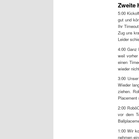
Zweite 
5:00 Kickof
gut und kön
Ihr Timeou
Zug uns kra
Leider schi
4:00 Ganz k
weil vorhe
einen Time
wieder nich
3:00 Unser 
Wieder lang
ziehen. Ro
Placement s
2:00 RobôCI
vor dem To
Ballplaceme
1:00 Wir ko
nehmen eine