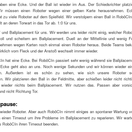
ben eine Ecke. Und der Ball ist wieder im Aus. Der Schiedsrichter platzi
ir müssen einen Roboter wegen einer gelben Karte herausnehmen. Ec
 zu viele Roboter auf dem Spielfeld. Wir verstolpern einen Ball in RobôCI
lt an deren Torwart in das Tor ab. 1:0 für uns.
f und Ballplacement für uns. Wir werden uns leider nicht einig, welcher Robo
soll und scheitern am Ballplacement. Duell an der Mittellinie und wenig Fo
 nehmen wegen Karten noch einmal einen Roboter heraus. Beide Teams b
wirklich vom Fleck und der Anstoß wechselt immer wieder.
In hat eine Ecke. Bei RobôCIn passiert sehr wenig während sie Ballplace
e Ecke geht also an uns. Noch wenige Sekunden und wir können wieder ei
ln. Außerdem ist es schön zu sehen, wie sich unsere Roboter sel
. Wir platzieren den Ball in der Feldmitte, aber schießen leider nicht rich
wieder nichts beim Ballplacement. Wir nutzen das. Passen aber vorsic
d nicht Richtung Tor.
tpause:
 wieder Roboter. Aber auch RobôCIn nimmt einiges an spontaner Wartung v
 einen Timeout um ihre Probleme im Ballplacement zu reparieren. Wir warte
ss RobôCIn ihren Timeout beenden.