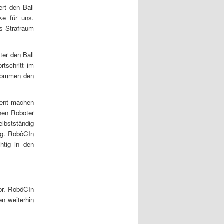
ert den Ball
ke für uns.
ns Strafraum
ter den Ball
rtschritt im
ekommen den
ment machen
nen Roboter
bstständig
tig. RobôCIn
htig in den
or. RobôCIn
n weiterhin