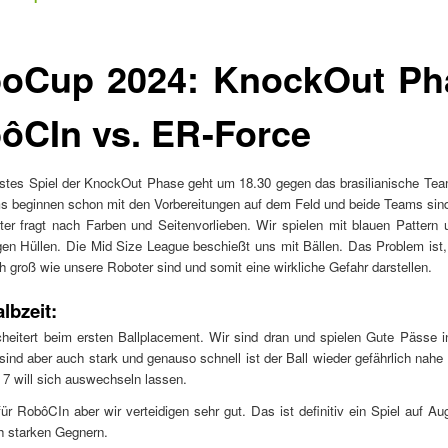
oCup 2024: KnockOut Ph
ôCIn vs. ER-Force
stes Spiel der KnockOut Phase geht um 18.30 gegen das brasilianische Te
 beginnen schon mit den Vorbereitungen auf dem Feld und beide Teams sind
ter fragt nach Farben und Seitenvorlieben. Wir spielen mit blauen Pattern
gen Hüllen. Die Mid Size League beschießt uns mit Bällen. Das Problem ist
ch groß wie unsere Roboter sind und somit eine wirkliche Gefahr darstellen.
lbzeit:
cheitert beim ersten Ballplacement. Wir sind dran und spielen Gute Pässe 
 sind aber auch stark und genauso schnell ist der Ball wieder gefährlich nah
 7 will sich auswechseln lassen.
ür RobôCIn aber wir verteidigen sehr gut. Das ist definitiv ein Spiel auf A
h starken Gegnern.