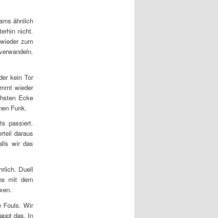
eams ähnlich
erhin nicht.
 wieder zum
 verwandeln.
der kein Tor
immt wieder
chsten Ecke
inen Funk.
ts passiert.
rteil daraus
lls wir das
rlich. Duell
uns mit dem
xen.
e Fouls. Wir
appt das. In