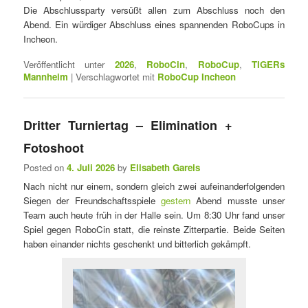
Die Abschlussparty versüßt allen zum Abschluss noch den
Abend. Ein würdiger Abschluss eines spannenden RoboCups in
Incheon.
Veröffentlicht unter
2026
,
RoboCin
,
RoboCup
,
TIGERs
Mannheim
|
Verschlagwortet mit
RoboCup Incheon
Dritter Turniertag – Elimination +
Fotoshoot
Posted on
4. Juli 2026
by
Elisabeth Gareis
Nach nicht nur einem, sondern gleich zwei aufeinanderfolgenden
Siegen der Freundschaftsspiele
gestern
Abend musste unser
Team auch heute früh in der Halle sein. Um 8:30 Uhr fand unser
Spiel gegen RoboCin statt, die reinste Zitterpartie. Beide Seiten
haben einander nichts geschenkt und bitterlich gekämpft.