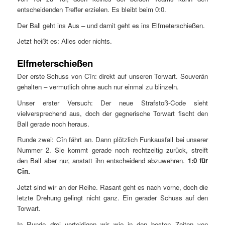
entscheidenden Treffer erzielen. Es bleibt beim 0:0.
Der Ball geht ins Aus – und damit geht es ins Elfmeterschießen.
Jetzt heißt es: Alles oder nichts.
Elfmeterschießen
Der erste Schuss von Cîn: direkt auf unseren Torwart. Souverän
gehalten – vermutlich ohne auch nur einmal zu blinzeln.
Unser erster Versuch: Der neue Strafstoß-Code sieht
vielversprechend aus, doch der gegnerische Torwart fischt den
Ball gerade noch heraus.
Runde zwei: Cîn fährt an. Dann plötzlich Funkausfall bei unserer
Nummer 2. Sie kommt gerade noch rechtzeitig zurück, streift
den Ball aber nur, anstatt ihn entscheidend abzuwehren.
1:0 für
Cîn.
Jetzt sind wir an der Reihe. Rasant geht es nach vorne, doch die
letzte Drehung gelingt nicht ganz. Ein gerader Schuss auf den
Torwart.
In Runde drei verteidigen wir wie in den besten Zeiten von