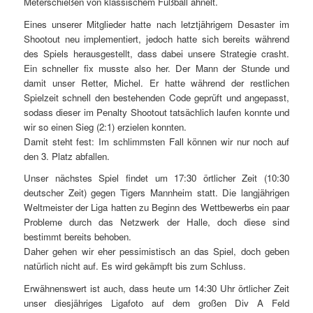
Meterschießen von klassischem Fußball ähnelt.
Eines unserer Mitglieder hatte nach letztjährigem Desaster im
Shootout neu implementiert, jedoch hatte sich bereits während
des Spiels herausgestellt, dass dabei unsere Strategie crasht.
Ein schneller fix musste also her. Der Mann der Stunde und
damit unser Retter, Michel. Er hatte während der restlichen
Spielzeit schnell den bestehenden Code geprüft und angepasst,
sodass dieser im Penalty Shootout tatsächlich laufen konnte und
wir so einen Sieg (2:1) erzielen konnten.
Damit steht fest: Im schlimmsten Fall können wir nur noch auf
den 3. Platz abfallen.
Unser nächstes Spiel findet um 17:30 örtlicher Zeit (10:30
deutscher Zeit) gegen Tigers Mannheim statt. Die langjährigen
Weltmeister der Liga hatten zu Beginn des Wettbewerbs ein paar
Probleme durch das Netzwerk der Halle, doch diese sind
bestimmt bereits behoben.
Daher gehen wir eher pessimistisch an das Spiel, doch geben
natürlich nicht auf. Es wird gekämpft bis zum Schluss.
Erwähnenswert ist auch, dass heute um 14:30 Uhr örtlicher Zeit
unser diesjähriges Ligafoto auf dem großen Div A Feld