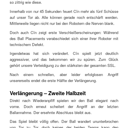
so zittrig wie diese.
Innerhalb von nur 45 Sekunden feuert Cîn mehr als fünf Schüsse
auf unser Tor ab. Alle können gerade noch entschärft werden.
Mittlerweile liegen nicht nur bei den Robotern die Nerven blank.
Doch auch Cîn zeigt erste Verschleißerscheinungen: Während
des Ball Placements verabschiedet sich einer ihrer Roboter mit
technischem Defekt.
Irgendetwas hat sich verändert. Cîn spielt jetzt deutlich
aggressiver, und das bekommen wir zu spüren. Zum Glück
gehört unsere Verteidigung zu den stärksten der gesamten SSL.
Nach einem schnellen, aber leider erfolglosen Angriff
unsererseits endet die erste Hälfte der Verlängerung.
Verlängerung – Zweite Halbzeit
Direkt nach Wiederanpfiff spielen wir den Ball elegant nach
vorne. Doch erneut scheitert der Angriff an der letzten
Ballannahme. Der ersehnte Abschluss bleibt aus.
Das Spiel bleibt völlig offen. Der Ball wandert ununterbrochen
von Tor zu Tor, doch keines der beiden Teams kann den