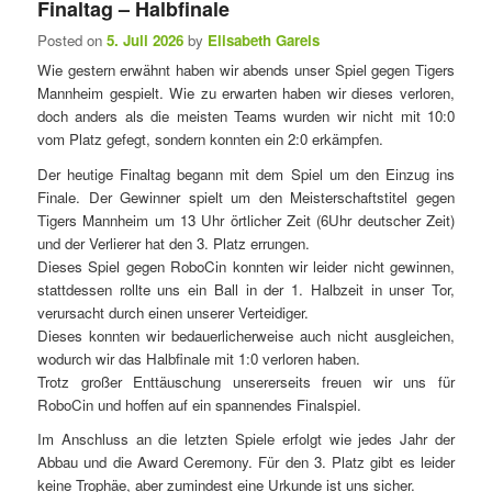
Finaltag – Halbfinale
e
Posted on
5. Juli 2026
by
Elisabeth Gareis
n
ü
Wie gestern erwähnt haben wir abends unser Spiel gegen Tigers
Mannheim gespielt. Wie zu erwarten haben wir dieses verloren,
doch anders als die meisten Teams wurden wir nicht mit 10:0
vom Platz gefegt, sondern konnten ein 2:0 erkämpfen.
Der heutige Finaltag begann mit dem Spiel um den Einzug ins
Finale. Der Gewinner spielt um den Meisterschaftstitel gegen
Tigers Mannheim um 13 Uhr örtlicher Zeit (6Uhr deutscher Zeit)
und der Verlierer hat den 3. Platz errungen.
Dieses Spiel gegen RoboCin konnten wir leider nicht gewinnen,
stattdessen rollte uns ein Ball in der 1. Halbzeit in unser Tor,
verursacht durch einen unserer Verteidiger.
Dieses konnten wir bedauerlicherweise auch nicht ausgleichen,
wodurch wir das Halbfinale mit 1:0 verloren haben.
Trotz großer Enttäuschung unsererseits freuen wir uns für
RoboCin und hoffen auf ein spannendes Finalspiel.
Im Anschluss an die letzten Spiele erfolgt wie jedes Jahr der
Abbau und die Award Ceremony. Für den 3. Platz gibt es leider
keine Trophäe, aber zumindest eine Urkunde ist uns sicher.