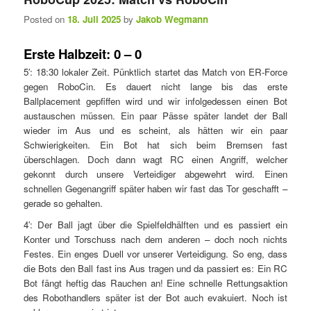
Posted on
18. Juli 2025
by
Jakob Wegmann
Erste Halbzeit: 0 – 0
5′: 18:30 lokaler Zeit. Pünktlich startet das Match von ER-Force
gegen RoboCin. Es dauert nicht lange bis das erste
Ballplacement gepfiffen wird und wir infolgedessen einen Bot
austauschen müssen. Ein paar Pässe später landet der Ball
wieder im Aus und es scheint, als hätten wir ein paar
Schwierigkeiten. Ein Bot hat sich beim Bremsen fast
überschlagen. Doch dann wagt RC einen Angriff, welcher
gekonnt durch unsere Verteidiger abgewehrt wird. Einen
schnellen Gegenangriff später haben wir fast das Tor geschafft –
gerade so gehalten.
4′: Der Ball jagt über die Spielfeldhälften und es passiert ein
Konter und Torschuss nach dem anderen – doch noch nichts
Festes. Ein enges Duell vor unserer Verteidigung. So eng, dass
die Bots den Ball fast ins Aus tragen und da passiert es: Ein RC
Bot fängt heftig das Rauchen an! Eine schnelle Rettungsaktion
des Robothandlers später ist der Bot auch evakuiert. Noch ist