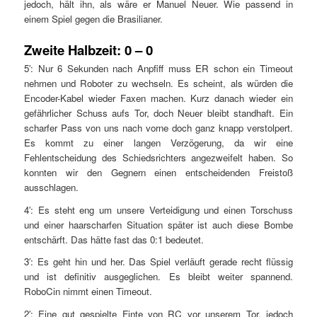
jedoch, hält ihn, als wäre er Manuel Neuer. Wie passend in
einem Spiel gegen die Brasilianer.
Zweite Halbzeit: 0 – 0
5′: Nur 6 Sekunden nach Anpfiff muss ER schon ein Timeout
nehmen und Roboter zu wechseln. Es scheint, als würden die
Encoder-Kabel wieder Faxen machen. Kurz danach wieder ein
gefährlicher Schuss aufs Tor, doch Neuer bleibt standhaft. Ein
scharfer Pass von uns nach vorne doch ganz knapp verstolpert.
Es kommt zu einer langen Verzögerung, da wir eine
Fehlentscheidung des Schiedsrichters angezweifelt haben. So
konnten wir den Gegnern einen entscheidenden Freistoß
ausschlagen.
4′: Es steht eng um unsere Verteidigung und einen Torschuss
und einer haarscharfen Situation später ist auch diese Bombe
entschärft. Das hätte fast das 0:1 bedeutet.
3′: Es geht hin und her. Das Spiel verläuft gerade recht flüssig
und ist definitiv ausgeglichen. Es bleibt weiter spannend.
RoboCin nimmt einen Timeout.
2′: Eine gut gespielte Finte von RC vor unserem Tor, jedoch