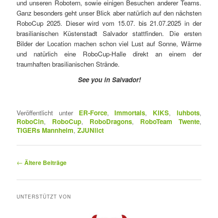
und unseren Robotern, sowie einigen Besuchen anderer Teams.
Ganz besonders geht unser Blick aber natürlich auf den nächsten
RoboCup 2025. Dieser wird vom 15.07. bis 21.07.2025 in der
brasilianischen Küstenstadt Salvador stattfinden. Die ersten
Bilder der Location machen schon viel Lust auf Sonne, Wärme
und natürlich eine RoboCup-Halle direkt an einem der
traumhaften brasilianischen Strände.
See you in Salvador!
Veröffentlicht unter
ER-Force
,
Immortals
,
KIKS
,
luhbots
,
RoboCin
,
RoboCup
,
RoboDragons
,
RoboTeam Twente
,
TIGERs Mannheim
,
ZJUNlict
A
←
Ältere Beiträge
r
t
i
UNTERSTÜTZT VON
k
e