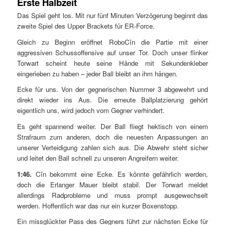
Erste Halbzeit
Das Spiel geht los. Mit nur fünf Minuten Verzögerung beginnt das
zweite Spiel des Upper Brackets für ER-Force.
Gleich zu Beginn eröffnet RoboCîn die Partie mit einer
aggressiven Schussoffensive auf unser Tor. Doch unser flinker
Torwart scheint heute seine Hände mit Sekundenkleber
eingerieben zu haben – jeder Ball bleibt an ihm hängen.
Ecke für uns. Von der gegnerischen Nummer 3 abgewehrt und
direkt wieder ins Aus. Die erneute Ballplatzierung gehört
eigentlich uns, wird jedoch vom Gegner verhindert.
Es geht spannend weiter. Der Ball fliegt hektisch von einem
Strafraum zum anderen, doch die neuesten Anpassungen an
unserer Verteidigung zahlen sich aus. Die Abwehr steht sicher
und leitet den Ball schnell zu unseren Angreifern weiter.
1:46.
Cîn bekommt eine Ecke. Es könnte gefährlich werden,
doch die Erlanger Mauer bleibt stabil. Der Torwart meldet
allerdings Radprobleme und muss prompt ausgewechselt
werden. Hoffentlich war das nur ein kurzer Boxenstopp.
Ein missglückter Pass des Gegners führt zur nächsten Ecke für