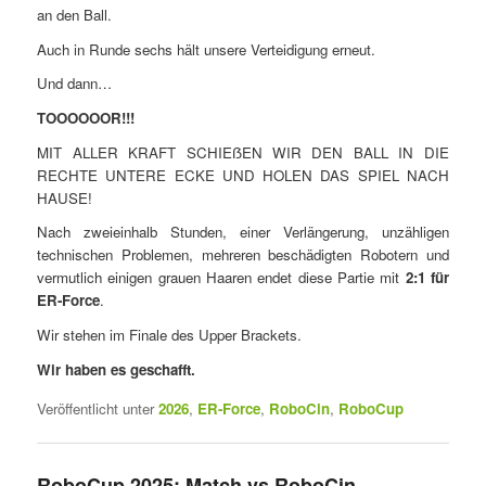
an den Ball.
Auch in Runde sechs hält unsere Verteidigung erneut.
Und dann…
TOOOOOOR!!!
MIT ALLER KRAFT SCHIEẞEN WIR DEN BALL IN DIE
RECHTE UNTERE ECKE UND HOLEN DAS SPIEL NACH
HAUSE!
Nach zweieinhalb Stunden, einer Verlängerung, unzähligen
technischen Problemen, mehreren beschädigten Robotern und
vermutlich einigen grauen Haaren endet diese Partie mit
2:1 für
ER-Force
.
Wir stehen im Finale des Upper Brackets.
Wir haben es geschafft.
Veröffentlicht unter
2026
,
ER-Force
,
RoboCin
,
RoboCup
RoboCup 2025: Match vs RoboCin