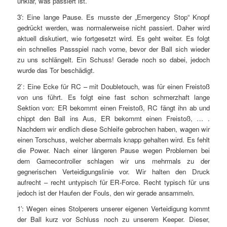
unklar, was passiert ist.
3′: Eine lange Pause. Es musste der „Emergency Stop“ Knopf
gedrückt werden, was normalerweise nicht passiert. Daher wird
aktuell diskutiert, wie fortgesetzt wird. Es geht weiter. Es folgt
ein schnelles Passspiel nach vorne, bevor der Ball sich wieder
zu uns schlängelt. Ein Schuss! Gerade noch so dabei, jedoch
wurde das Tor beschädigt.
2`: Eine Ecke für RC – mit Doubletouch, was für einen Freistoß
von uns führt. Es folgt eine fast schon schmerzhaft lange
Sektion von: ER bekommt einen Freistoß, RC fängt ihn ab und
chippt den Ball ins Aus, ER bekommt einen Freistoß, … .
Nachdem wir endlich diese Schleife gebrochen haben, wagen wir
einen Torschuss, welcher abermals knapp gehalten wird. Es fehlt
die Power. Nach einer längeren Pause wegen Problemen bei
dem Gamecontroller schlagen wir uns mehrmals zu der
gegnerischen Verteidigungslinie vor. Wir halten den Druck
aufrecht – recht untypisch für ER-Force. Recht typisch für uns
jedoch ist der Haufen der Fouls, den wir gerade ansammeln.
1′: Wegen eines Stolperers unserer eigenen Verteidigung kommt
der Ball kurz vor Schluss noch zu unserem Keeper. Dieser,