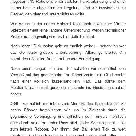
insgesamt 15 Robotern, einer stabilen Funkverbindung und einer
immer besser abgestimmten Regelung sind wir inzwischen ein
Gegner, den niemand unterschätzen sollte.
Wie schon in der ersten Halbzeit folgt nach etwa einer Minute
Spielzeit erneut eine längere Unterbrechung wegen technischer
Probleme. Langweilig wird es hier definitiv nicht.
Nach langer Diskussion geht es endlich weiter – hoffentlich war
das die letzte größere Unterbrechung. Allerdings startet Cîn
sofort den nächsten Angriff auf unsere Verteidigung.
Nach einem langen Hin und Her schaffen wir schließlich den
Vorstoß auf das gegnerische Tor. Dabei verliert ein Cîn-Roboter
nach einer Kollision kurzerhand ein Rad. Das dürfte dem
Mechanik-Team nicht gerade ein Lächeln ins Gesicht gezaubert
haben.
2:06
– vermutlich der intensivste Moment des Spiels bisher. Mit
sechs Pässen kombinieren wir uns im Zickzack durch die
gegnerische Verteidigung und schicken den Torwart mehrfach
quer durch sein Tor. Jeder Pass sitzt, jeder Schuss passt – bis
zum letzten Roboter. Der nimmt den Ball einen Tick zu weit
rechts an und verstolpert ihn. Er versucht zwar noch alles, um