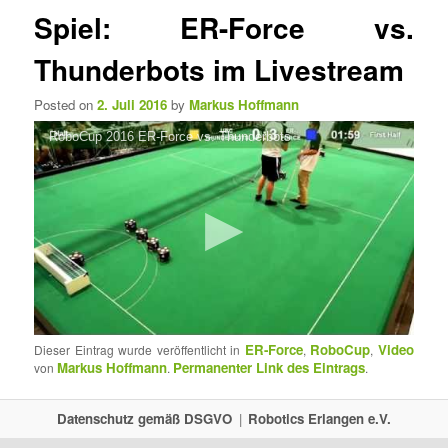
e
t
Spiel: ER-Force vs.
n
i
ü
k
Thunderbots im Livestream
e
l
Posted on
2. Juli 2016
by
Markus Hoffmann
n
a
RoboCup 2016 ER-Force vs. Thunderbots
v
i
g
a
t
i
o
n
ER-Force
RoboCup
Video
Dieser Eintrag wurde veröffentlicht in
,
,
Markus Hoffmann
Permanenter Link des Eintrags
von
.
.
Datenschutz gemäß DSGVO
Robotics Erlangen e.V.