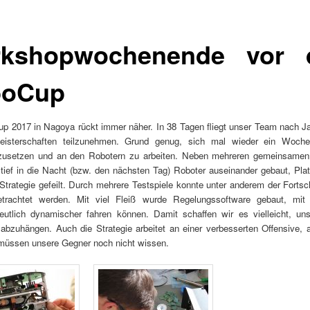
kshopwochenende vor
boCup
p 2017 in Nagoya rückt immer näher. In 38 Tagen fliegt unser Team nach J
isterschaften teilzunehmen. Grund genug, sich mal wieder ein Woch
setzen und an den Robotern zu arbeiten. Neben mehreren gemeinsamen
tief in die Nacht (bzw. den nächsten Tag) Roboter auseinander gebaut, Plat
Strategie gefeilt. Durch mehrere Testspiele konnte unter anderem der Fortsch
trachtet werden. Mit viel Fleiß wurde Regelungssoftware gebaut, mit
eutlich dynamischer fahren können. Damit schaffen wir es vielleicht, un
bzuhängen. Auch die Strategie arbeitet an einer verbesserten Offensive, a
müssen unsere Gegner noch nicht wissen.