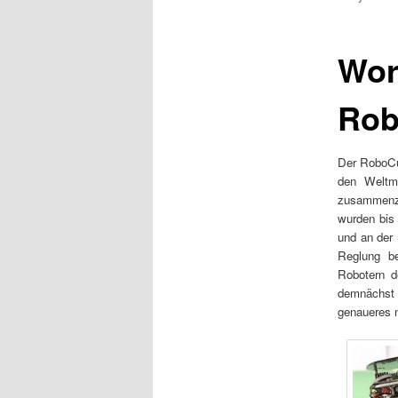
t
m
e
Wor
n
ü
Ro
Der RoboCu
den Weltme
zusammenzu
wurden bis 
und an der 
Reglung be
Robotern d
demnächst a
genaueres 