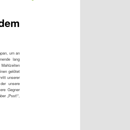
r
t
i
 dem
k
e
l
n
a
v
apan, um an
i
enende lang
g
 Mahlzeiten
a
inen gelötet
t
ritt unserer
i
 der unsere
o
sere Gegner
n
ber „Psst!“,