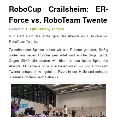
e
t
RoboCup Crailsheim: ER-
n
i
ü
k
Force vs. RoboTeam Twente
e
l
Posted on
1. April 2023
by
Theresa
n
Nun steht auch das letzte Spiel des Abends an: ER-Force vs.
a
RoboTeam Twente.
v
i
Zwischen den Spielen haben wir alle Roboter getestet, fleißig
g
weiter am neuen Roboter gearbeitet und etliche Bugs gefixt.
a
Gegen 20:40 Uhr starten wir frisch in das letzte Spiel des
t
Abends. Mittlerweile ohne Zuschauer sitzen wir und RoboTeam
i
Twente entspannt mit geteilter Pizza in der Halle und schauen
o
unseren Robotern beim Fahren zu.
n