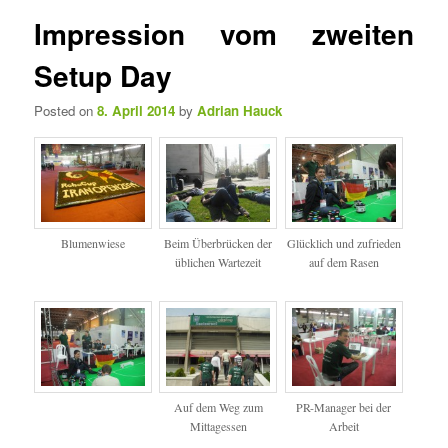
e
t
Impression vom zweiten
n
i
ü
k
Setup Day
e
l
Posted on
8. April 2014
by
Adrian Hauck
n
a
v
i
g
a
Blumenwiese
Beim Überbrücken der
Glücklich und zufrieden
t
üblichen Wartezeit
auf dem Rasen
i
o
n
Auf dem Weg zum
PR-Manager bei der
Mittagessen
Arbeit