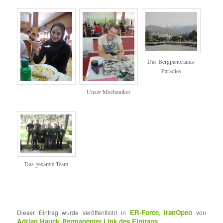
Das Bergpanorama-
Paradies
Unser Mechaniker
Das gesamte Team
ER-Force
IranOpen
Dieser Eintrag wurde veröffentlicht in
,
von
Adrian Hauck
Permanenter Link des Eintrags
.
.