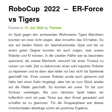
e
t
RoboCup 2022 – ER-Force
n
i
ü
k
vs Tigers
e
l
Posted on
13. Juli 2022
by
Theresa
n
Im Spiel gegen den amtierenden Weltmeister Tigers Mannheim
a
konnten wir zwar nicht siegen, aber immerhin das 0:0 halten. Es
v
war auf beiden Seiten ein beeindruckendes Spiel und bei so
i
einem guten Gegner konnten wir auch zeigen, was unsere
g
Roboter und KI können. In der zweiten Hälfte war es besonders
a
spannend, als unsere Mechanik versucht hat einen Timeout zu
t
nutzen um mehr Zeit zu bekommen einen sehr kaputten Roboter
i
zu reparieren und es dann aber leider nur fast nicht bis Spielende
o
geschafft hat. Einer unserer Roboter wurde auch gerammt und
n
hätte fast einen Salto hingelegt, aber hat es zum Glück wieder
auf die Räder geschafft. So konnten wir unser Tor bis zum
Schluss verteidigen. Bis zum nächsten Spiel haben wir
hoffentlich noch ein paar Tricks aus dem Ärmel gezaubert und
schaffen es zu gewinnen. Für die Gruppenphase war dieses
Unentschieden allerdings schon ein positives Ergebnis.