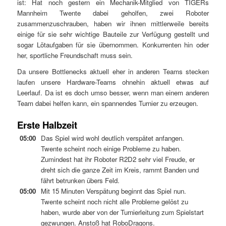
ist: Hat noch gestern ein Mechanik-Mitglied von TIGERs
Mannheim Twente dabei geholfen, zwei Roboter
zusammenzuschrauben, haben wir ihnen mittlerweile bereits
einige für sie sehr wichtige Bauteile zur Verfügung gestellt und
sogar Lötaufgaben für sie übernommen. Konkurrenten hin oder
her, sportliche Freundschaft muss sein.
Da unsere Bottlenecks aktuell eher in anderen Teams stecken
laufen unsere Hardware-Teams ohnehin aktuell etwas auf
Leerlauf. Da ist es doch umso besser, wenn man einem anderen
Team dabei helfen kann, ein spannendes Turnier zu erzeugen.
Erste Halbzeit
05:00
Das Spiel wird wohl deutlich verspätet anfangen.
Twente scheint noch einige Probleme zu haben.
Zumindest hat ihr Roboter R2D2 sehr viel Freude, er
dreht sich die ganze Zeit im Kreis, rammt Banden und
fährt betrunken übers Feld.
05:00
Mit 15 Minuten Verspätung beginnt das Spiel nun.
Twente scheint noch nicht alle Probleme gelöst zu
haben, wurde aber von der Turnierleitung zum Spielstart
gezwungen. Anstoß hat RoboDragons.