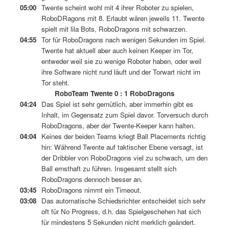
05:00
Twente scheint wohl mit 4 ihrer Roboter zu spielen,
RoboDRagons mit 8. Erlaubt wären jeweils 11. Twente
spielt mit lila Bots, RoboDragons mit schwarzen.
04:55
Tor für RoboDragons nach wenigen Sekunden im Spiel.
Twente hat aktuell aber auch keinen Keeper im Tor,
entweder weil sie zu wenige Roboter haben, oder weil
ihre Software nicht rund läuft und der Torwart nicht im
Tor steht.
RoboTeam Twente 0 : 1 RoboDragons
04:24
Das Spiel ist sehr gemütlich, aber immerhin gibt es
Inhalt, im Gegensatz zum Spiel davor. Torversuch durch
RoboDragons, aber der Twente-Keeper kann halten.
04:04
Keines der beiden Teams kriegt Ball Placements richtig
hin: Während Twente auf taktischer Ebene versagt, ist
der Dribbler von RoboDragons viel zu schwach, um den
Ball ernsthaft zu führen. Insgesamt stellt sich
RoboDragons dennoch besser an.
03:45
RoboDragons nimmt ein Timeout.
03:08
Das automatische Schiedsrichter entscheidet sich sehr
oft für No Progress, d.h. das Spielgeschehen hat sich
für mindestens 5 Sekunden nicht merklich geändert.