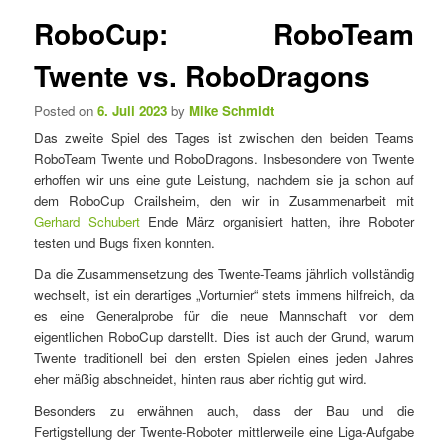
e
t
RoboCup: RoboTeam
n
i
ü
k
Twente vs. RoboDragons
e
l
Posted on
6. Juli 2023
by
Mike Schmidt
n
Das zweite Spiel des Tages ist zwischen den beiden Teams
a
RoboTeam Twente und RoboDragons. Insbesondere von Twente
v
erhoffen wir uns eine gute Leistung, nachdem sie ja schon auf
i
dem RoboCup Crailsheim, den wir in Zusammenarbeit mit
g
Gerhard Schubert
Ende März organisiert hatten, ihre Roboter
a
testen und Bugs fixen konnten.
t
i
Da die Zusammensetzung des Twente-Teams jährlich vollständig
o
wechselt, ist ein derartiges „Vorturnier“ stets immens hilfreich, da
n
es eine Generalprobe für die neue Mannschaft vor dem
eigentlichen RoboCup darstellt. Dies ist auch der Grund, warum
Twente traditionell bei den ersten Spielen eines jeden Jahres
eher mäßig abschneidet, hinten raus aber richtig gut wird.
Besonders zu erwähnen auch, dass der Bau und die
Fertigstellung der Twente-Roboter mittlerweile eine Liga-Aufgabe