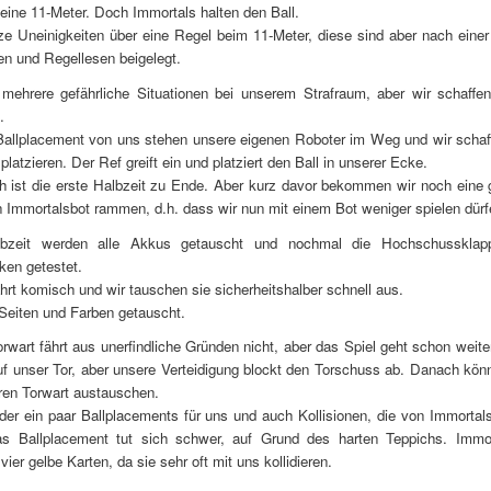
ine 11-Meter. Doch Immortals halten den Ball.
ze Uneinigkeiten über eine Regel beim 11-Meter, diese sind aber nach eine
n und Regellesen beigelegt.
 mehrere gefährliche Situationen bei unserem Strafraum, aber wir schaffe
.
Ballplacement von uns stehen unsere eigenen Roboter im Weg und wir schaff
platzieren. Der Ref greift ein und platziert den Ball in unserer Ecke.
 ist die erste Halbzeit zu Ende. Aber kurz davor bekommen wir noch eine 
n Immortalsbot rammen, d.h. dass wir nun mit einem Bot weniger spielen dürf
lbzeit werden alle Akkus getauscht und nochmal die Hochschussklap
ken getestet.
hrt komisch und wir tauschen sie sicherheitshalber schnell aus.
Seiten und Farben getauscht.
orwart fährt aus unerfindliche Gründen nicht, aber das Spiel geht schon weite
f unser Tor, aber unsere Verteidigung blockt den Torschuss ab. Danach kö
ren Torwart austauschen.
der ein paar Ballplacements für uns und auch Kollisionen, die von Immortal
s Ballplacement tut sich schwer, auf Grund des harten Teppichs. Immo
ier gelbe Karten, da sie sehr oft mit uns kollidieren.