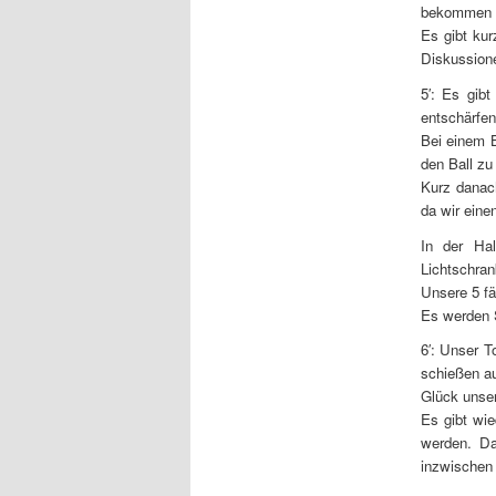
bekommen e
Es gibt kur
Diskussione
5′: Es gibt
entschärfen
Bei einem 
den Ball zu 
Kurz danach
da wir eine
In der Ha
Lichtschran
Unsere 5 fä
Es werden 
6′: Unser T
schießen au
Glück unse
Es gibt wie
werden. Da
inzwischen v