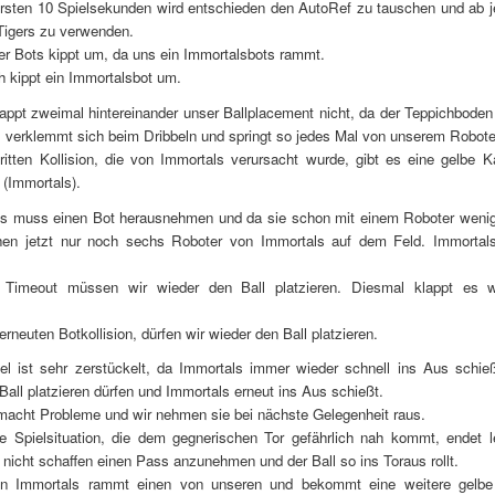
rsten 10 Spielsekunden wird entschieden den AutoRef zu tauschen und ab je
igers zu verwenden.
er Bots kippt um, da uns ein Immortalsbots rammt.
 kippt ein Immortalsbot um.
klappt zweimal hintereinander unser Ballplacement nicht, da der Teppichboden 
ll verklemmt sich beim Dribbeln und springt so jedes Mal von unserem Robot
itten Kollision, die von Immortals verursacht wurde, gibt es eine gelbe K
(Immortals).
als muss einen Bot herausnehmen und da sie schon mit einem Roboter wenige
hen jetzt nur noch sechs Roboter von Immortals auf dem Feld. Immortal
Timeout müssen wir wieder den Ball platzieren. Diesmal klappt es w
erneuten Botkollision, dürfen wir wieder den Ball platzieren.
el ist sehr zerstückelt, da Immortals immer wieder schnell ins Aus schie
Ball platzieren dürfen und Immortals erneut ins Aus schießt.
macht Probleme und wir nehmen sie bei nächste Gelegenheit raus.
e Spielsituation, die dem gegnerischen Tor gefährlich nah kommt, endet le
 nicht schaffen einen Pass anzunehmen und der Ball so ins Toraus rollt.
n Immortals rammt einen von unseren und bekommt eine weitere gelbe