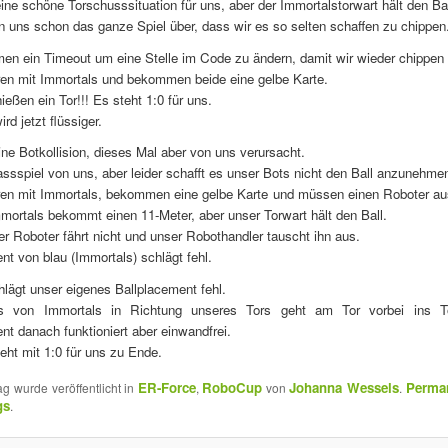
 eine schöne Torschusssituation für uns, aber der Immortalstorwart hält den Bal
 uns schon das ganze Spiel über, dass wir es so selten schaffen zu chippen
men ein Timeout um eine Stelle im Code zu ändern, damit wir wieder chippen
eren mit Immortals und bekommen beide eine gelbe Karte.
ießen ein Tor!!! Es steht 1:0 für uns.
rd jetzt flüssiger.
eine Botkollision, dieses Mal aber von uns verursacht.
sspiel von uns, aber leider schafft es unser Bots nicht den Ball anzunehme
eren mit Immortals, bekommen eine gelbe Karte und müssen einen Roboter a
ortals bekommt einen 11-Meter, aber unser Torwart hält den Ball.
er Roboter fährt nicht und unser Robothandler tauscht ihn aus.
nt von blau (Immortals) schlägt fehl.
hlägt unser eigenes Ballplacement fehl.
s von Immortals in Richtung unseres Tors geht am Tor vorbei ins T
nt danach funktioniert aber einwandfrei.
eht mit 1:0 für uns zu Ende.
ER-Force
RoboCup
Johanna Wessels
Perman
ag wurde veröffentlicht in
,
von
.
gs
.