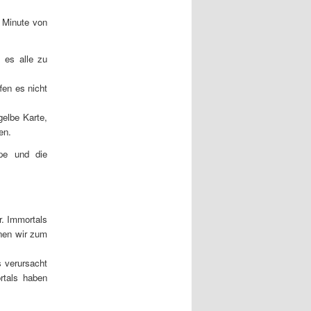
r Minute von
n es alle zu
en es nicht
gelbe Karte,
en.
pe und die
r. Immortals
nnen wir zum
s verursacht
rtals haben