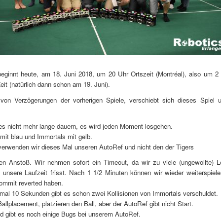
beginnt heute, am 18. Juni 2018, um 20 Uhr Ortszeit (Montréal), also um 2
eit (natürlich dann schon am 19. Juni).
von Verzögerungen der vorherigen Spiele, verschiebt sich dieses Spiel 
es nicht mehr lange dauern, es wird jeden Moment losgehen.
 mit blau und Immortals mit gelb.
erwenden wir dieses Mal unseren AutoRef und nicht den der Tigers
ben Anstoß. Wir nehmen sofort ein Timeout, da wir zu viele (ungewollte) 
 unsere Laufzeit frisst. Nach 1 1/2 Minuten können wir wieder weiterspiel
ommit reverted haben.
mal 10 Sekunden gibt es schon zwei Kollisionen von Immortals verschuldet.
allplacement, platzieren den Ball, aber der AutoRef gibt nicht Start.
 gibt es noch einige Bugs bei unserem AutoRef.