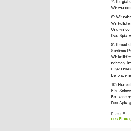
7′: Es gibt
Wir wundern
8′: Wir neh
Wir kollidi
Und wir sch
Das Spiel wi
9′: Erneut 
Schönes Pas
Wir kollidi
nehmen. Imm
Einer unser
Ballplaceme
10′: Nun sc
Ein Schos
Ballplaceme
Das Spiel g
Dieser Eintr
des Eintra