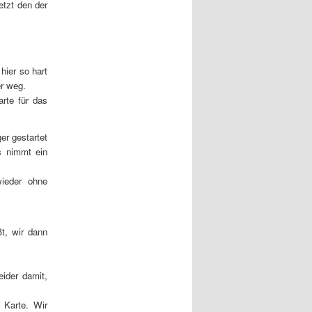
tzt den der
hier so hart
er weg.
arte für das
r gestartet
s nimmt ein
ieder ohne
ßt, wir dann
ider damit,
 Karte. Wir