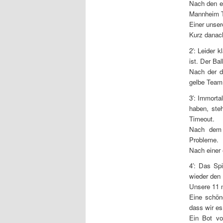
Nach den e
Mannheim T
Einer unser
Kurz danach
2′: Leider 
ist. Der Ba
Nach der dr
gelbe Team 
3′: Immort
haben, ste
Timeout.
Nach dem 
Probleme.
Nach einer 
4′: Das Spi
wieder den 
Unsere 11 
Eine schön
dass wir es
Ein Bot vo