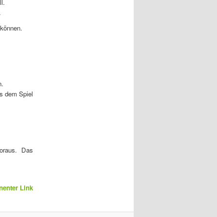
l.
.
 können.
n.
us dem Spiel
oraus. Das
enter Link