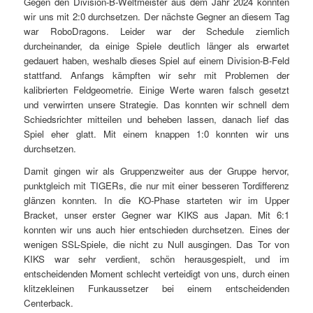
Gegen den Division-B-Weltmeister aus dem Jahr 2024 konnten
wir uns mit 2:0 durchsetzen. Der nächste Gegner an diesem Tag
war RoboDragons. Leider war der Schedule ziemlich
durcheinander, da einige Spiele deutlich länger als erwartet
gedauert haben, weshalb dieses Spiel auf einem Division-B-Feld
stattfand. Anfangs kämpften wir sehr mit Problemen der
kalibrierten Feldgeometrie. Einige Werte waren falsch gesetzt
und verwirrten unsere Strategie. Das konnten wir schnell dem
Schiedsrichter mitteilen und beheben lassen, danach lief das
Spiel eher glatt. Mit einem knappen 1:0 konnten wir uns
durchsetzen.
Damit gingen wir als Gruppenzweiter aus der Gruppe hervor,
punktgleich mit TIGERs, die nur mit einer besseren Tordifferenz
glänzen konnten. In die KO-Phase starteten wir im Upper
Bracket, unser erster Gegner war KIKS aus Japan. Mit 6:1
konnten wir uns auch hier entschieden durchsetzen. Eines der
wenigen SSL-Spiele, die nicht zu Null ausgingen. Das Tor von
KIKS war sehr verdient, schön herausgespielt, und im
entscheidenden Moment schlecht verteidigt von uns, durch einen
klitzekleinen Funkaussetzer bei einem entscheidenden
Centerback.