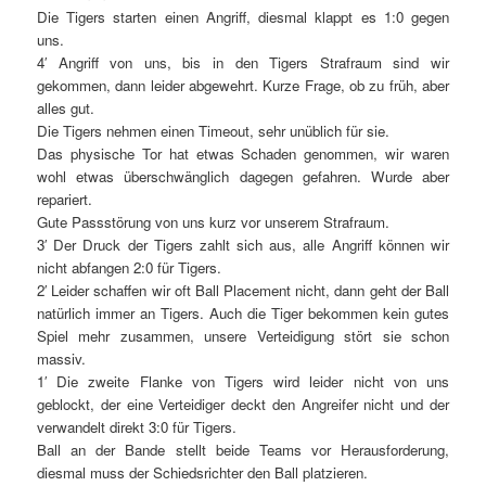
Die Tigers starten einen Angriff, diesmal klappt es 1:0 gegen
uns.
4′ Angriff von uns, bis in den Tigers Strafraum sind wir
gekommen, dann leider abgewehrt. Kurze Frage, ob zu früh, aber
alles gut.
Die Tigers nehmen einen Timeout, sehr unüblich für sie.
Das physische Tor hat etwas Schaden genommen, wir waren
wohl etwas überschwänglich dagegen gefahren. Wurde aber
repariert.
Gute Passstörung von uns kurz vor unserem Strafraum.
3′ Der Druck der Tigers zahlt sich aus, alle Angriff können wir
nicht abfangen 2:0 für Tigers.
2′ Leider schaffen wir oft Ball Placement nicht, dann geht der Ball
natürlich immer an Tigers. Auch die Tiger bekommen kein gutes
Spiel mehr zusammen, unsere Verteidigung stört sie schon
massiv.
1′ Die zweite Flanke von Tigers wird leider nicht von uns
geblockt, der eine Verteidiger deckt den Angreifer nicht und der
verwandelt direkt 3:0 für Tigers.
Ball an der Bande stellt beide Teams vor Herausforderung,
diesmal muss der Schiedsrichter den Ball platzieren.