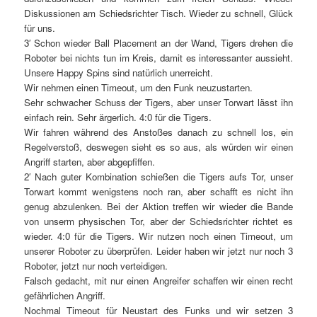
Diskussionen am Schiedsrichter Tisch. Wieder zu schnell, Glück
für uns.
3′ Schon wieder Ball Placement an der Wand, Tigers drehen die
Roboter bei nichts tun im Kreis, damit es interessanter aussieht.
Unsere Happy Spins sind natürlich unerreicht.
Wir nehmen einen Timeout, um den Funk neuzustarten.
Sehr schwacher Schuss der Tigers, aber unser Torwart lässt ihn
einfach rein. Sehr ärgerlich. 4:0 für die Tigers.
Wir fahren während des Anstoßes danach zu schnell los, ein
Regelverstoß, deswegen sieht es so aus, als würden wir einen
Angriff starten, aber abgepfiffen.
2′ Nach guter Kombination schießen die Tigers aufs Tor, unser
Torwart kommt wenigstens noch ran, aber schafft es nicht ihn
genug abzulenken. Bei der Aktion treffen wir wieder die Bande
von unserm physischen Tor, aber der Schiedsrichter richtet es
wieder. 4:0 für die Tigers. Wir nutzen noch einen Timeout, um
unserer Roboter zu überprüfen. Leider haben wir jetzt nur noch 3
Roboter, jetzt nur noch verteidigen.
Falsch gedacht, mit nur einen Angreifer schaffen wir einen recht
gefährlichen Angriff.
Nochmal Timeout für Neustart des Funks und wir setzen 3