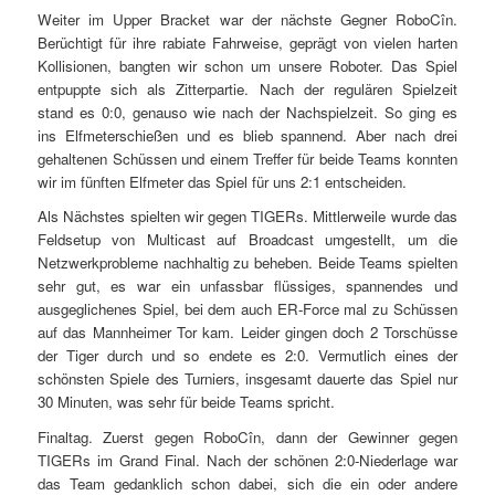
Weiter im Upper Bracket war der nächste Gegner RoboCîn.
Berüchtigt für ihre rabiate Fahrweise, geprägt von vielen harten
Kollisionen, bangten wir schon um unsere Roboter. Das Spiel
entpuppte sich als Zitterpartie. Nach der regulären Spielzeit
stand es 0:0, genauso wie nach der Nachspielzeit. So ging es
ins Elfmeterschießen und es blieb spannend. Aber nach drei
gehaltenen Schüssen und einem Treffer für beide Teams konnten
wir im fünften Elfmeter das Spiel für uns 2:1 entscheiden.
Als Nächstes spielten wir gegen TIGERs. Mittlerweile wurde das
Feldsetup von Multicast auf Broadcast umgestellt, um die
Netzwerkprobleme nachhaltig zu beheben. Beide Teams spielten
sehr gut, es war ein unfassbar flüssiges, spannendes und
ausgeglichenes Spiel, bei dem auch ER-Force mal zu Schüssen
auf das Mannheimer Tor kam. Leider gingen doch 2 Torschüsse
der Tiger durch und so endete es 2:0. Vermutlich eines der
schönsten Spiele des Turniers, insgesamt dauerte das Spiel nur
30 Minuten, was sehr für beide Teams spricht.
Finaltag. Zuerst gegen RoboCîn, dann der Gewinner gegen
TIGERs im Grand Final. Nach der schönen 2:0-Niederlage war
das Team gedanklich schon dabei, sich die ein oder andere