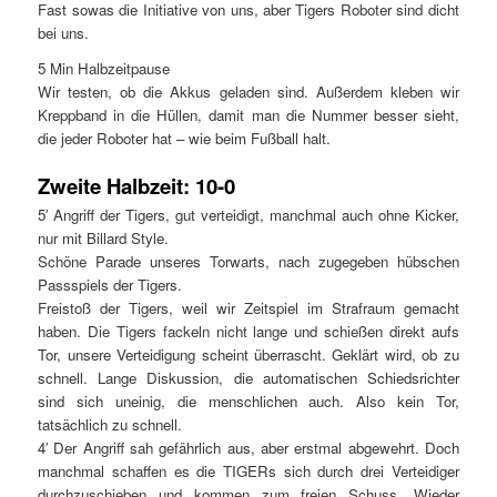
Fast sowas die Initiative von uns, aber Tigers Roboter sind dicht
bei uns.
5 Min Halbzeitpause
Wir testen, ob die Akkus geladen sind. Außerdem kleben wir
Kreppband in die Hüllen, damit man die Nummer besser sieht,
die jeder Roboter hat – wie beim Fußball halt.
Zweite Halbzeit: 10-0
5′ Angriff der Tigers, gut verteidigt, manchmal auch ohne Kicker,
nur mit Billard Style.
Schöne Parade unseres Torwarts, nach zugegeben hübschen
Passspiels der Tigers.
Freistoß der Tigers, weil wir Zeitspiel im Strafraum gemacht
haben. Die Tigers fackeln nicht lange und schießen direkt aufs
Tor, unsere Verteidigung scheint überrascht. Geklärt wird, ob zu
schnell. Lange Diskussion, die automatischen Schiedsrichter
sind sich uneinig, die menschlichen auch. Also kein Tor,
tatsächlich zu schnell.
4′ Der Angriff sah gefährlich aus, aber erstmal abgewehrt. Doch
manchmal schaffen es die TIGERs sich durch drei Verteidiger
durchzuschieben und kommen zum freien Schuss. Wieder