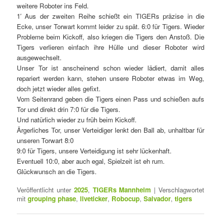
weitere Roboter ins Feld.
1′ Aus der zweiten Reihe schießt ein TIGERs präzise in die
Ecke, unser Torwart kommt leider zu spät. 6:0 für Tigers. Wieder
Probleme beim Kickoff, also kriegen die Tigers den Anstoß. Die
Tigers verlieren einfach ihre Hülle und dieser Roboter wird
ausgewechselt.
Unser Tor ist anscheinend schon wieder lädiert, damit alles
repariert werden kann, stehen unsere Roboter etwas im Weg,
doch jetzt wieder alles gefixt.
Vom Seitenrand geben die Tigers einen Pass und schießen aufs
Tor und direkt drin 7:0 für die Tigers.
Und natürlich wieder zu früh beim Kickoff.
Ärgerliches Tor, unser Verteidiger lenkt den Ball ab, unhaltbar für
unseren Torwart 8:0
9:0 für Tigers, unsere Verteidigung ist sehr lückenhaft.
Eventuell 10:0, aber auch egal, Spielzeit ist eh rum.
Glückwunsch an die Tigers.
Veröffentlicht unter
2025
,
TIGERs Mannheim
|
Verschlagwortet
mit
grouping phase
,
liveticker
,
Robocup
,
Salvador
,
tigers