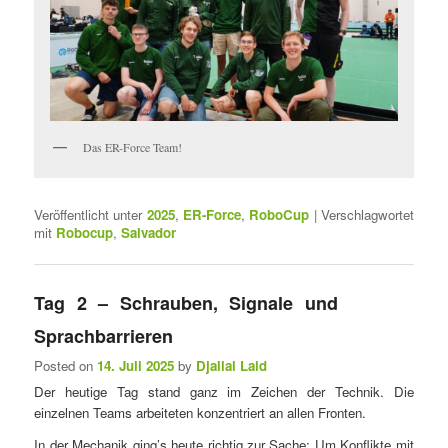
Das ER-Force Team!
Veröffentlicht unter
2025
,
ER-Force
,
RoboCup
|
Verschlagwortet
mit
Robocup
,
Salvador
Tag 2 – Schrauben, Signale und
Sprachbarrieren
Posted on
14. Juli 2025
by
Djallal Laid
Der heutige Tag stand ganz im Zeichen der Technik. Die
einzelnen Teams arbeiteten konzentriert an allen Fronten.
In der Mechanik ging’s heute richtig zur Sache: Um Konflikte mit