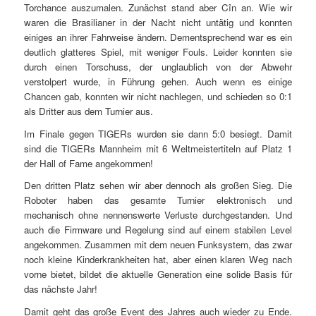
Torchance auszumalen. Zunächst stand aber Cîn an. Wie wir
waren die Brasilianer in der Nacht nicht untätig und konnten
einiges an ihrer Fahrweise ändern. Dementsprechend war es ein
deutlich glatteres Spiel, mit weniger Fouls. Leider konnten sie
durch einen Torschuss, der unglaublich von der Abwehr
verstolpert wurde, in Führung gehen. Auch wenn es einige
Chancen gab, konnten wir nicht nachlegen, und schieden so 0:1
als Dritter aus dem Turnier aus.
Im Finale gegen TIGERs wurden sie dann 5:0 besiegt. Damit
sind die TIGERs Mannheim mit 6 Weltmeistertiteln auf Platz 1
der Hall of Fame angekommen!
Den dritten Platz sehen wir aber dennoch als großen Sieg. Die
Roboter haben das gesamte Turnier elektronisch und
mechanisch ohne nennenswerte Verluste durchgestanden. Und
auch die Firmware und Regelung sind auf einem stabilen Level
angekommen. Zusammen mit dem neuen Funksystem, das zwar
noch kleine Kinderkrankheiten hat, aber einen klaren Weg nach
vorne bietet, bildet die aktuelle Generation eine solide Basis für
das nächste Jahr!
Damit geht das große Event des Jahres auch wieder zu Ende.