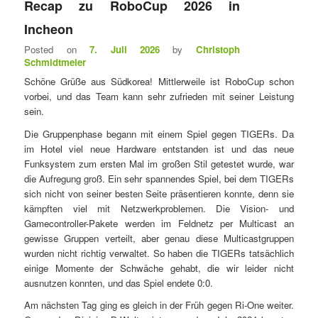
Recap zu RoboCup 2026 in
e
n
Incheon
ü
Posted on
7. Juli 2026
by
Christoph
Schmidtmeier
Schöne Grüße aus Südkorea! Mittlerweile ist RoboCup schon
vorbei, und das Team kann sehr zufrieden mit seiner Leistung
sein.
Die Gruppenphase begann mit einem Spiel gegen TIGERs. Da
im Hotel viel neue Hardware entstanden ist und das neue
Funksystem zum ersten Mal im großen Stil getestet wurde, war
die Aufregung groß. Ein sehr spannendes Spiel, bei dem TIGERs
sich nicht von seiner besten Seite präsentieren konnte, denn sie
kämpften viel mit Netzwerkproblemen. Die Vision- und
Gamecontroller-Pakete werden im Feldnetz per Multicast an
gewisse Gruppen verteilt, aber genau diese Multicastgruppen
wurden nicht richtig verwaltet. So haben die TIGERs tatsächlich
einige Momente der Schwäche gehabt, die wir leider nicht
ausnutzen konnten, und das Spiel endete 0:0.
Am nächsten Tag ging es gleich in der Früh gegen Ri-One weiter.