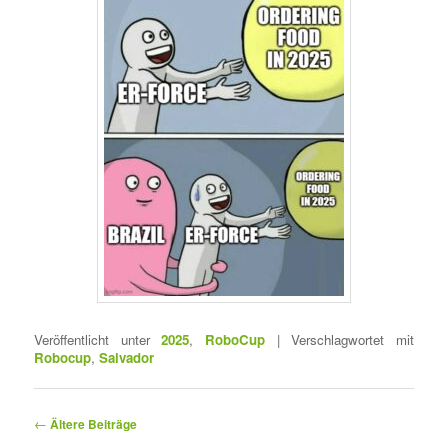
Veröffentlicht unter
2025
,
RoboCup
|
Verschlagwortet mit
Robocup
,
Salvador
A
←
Ältere Beiträge
r